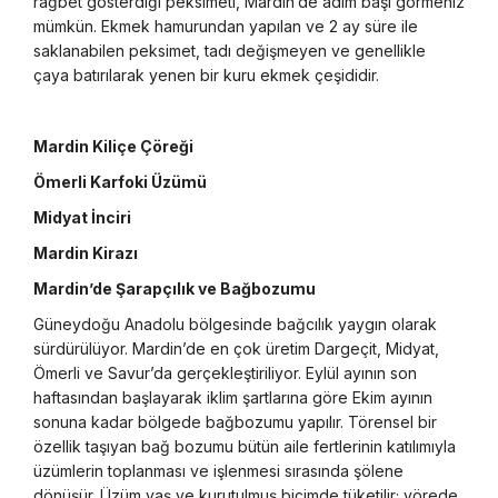
rağbet gösterdiği peksimeti, Mardin’de adım başı görmeniz
mümkün. Ekmek hamurundan yapılan ve 2 ay süre ile
saklanabilen peksimet, tadı değişmeyen ve genellikle
çaya batırılarak yenen bir kuru ekmek çeşididir.
Mardin Kiliçe Çöreği
Ömerli Karfoki Üzümü
Midyat İnciri
Mardin Kirazı
Mardin’de Şarapçılık ve Bağbozumu
Güneydoğu Anadolu bölgesinde bağcılık yaygın olarak
sürdürülüyor. Mardin’de en çok üretim Dargeçit, Midyat,
Ömerli ve Savur’da gerçekleştiriliyor. Eylül ayının son
haftasından başlayarak iklim şartlarına göre Ekim ayının
sonuna kadar bölgede bağbozumu yapılır. Törensel bir
özellik taşıyan bağ bozumu bütün aile fertlerinin katılımıyla
üzümlerin toplanması ve işlenmesi sırasında şölene
dönüşür. Üzüm yaş ve kurutulmuş biçimde tüketilir; yörede