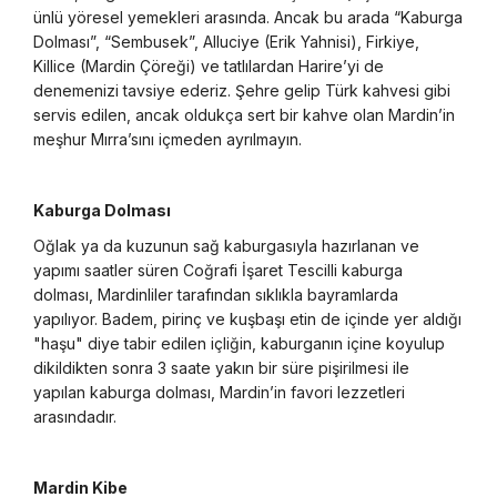
ünlü yöresel yemekleri arasında. Ancak bu arada “Kaburga
Dolması”, “Sembusek”, Alluciye (Erik Yahnisi), Firkiye,
Killice (Mardin Çöreği) ve tatlılardan Harire’yi de
denemenizi tavsiye ederiz. Şehre gelip Türk kahvesi gibi
servis edilen, ancak oldukça sert bir kahve olan Mardin’in
meşhur Mırra’sını içmeden ayrılmayın.
Kaburga Dolması
Oğlak ya da kuzunun sağ kaburgasıyla hazırlanan ve
yapımı saatler süren Coğrafi İşaret Tescilli kaburga
dolması, Mardinliler tarafından sıklıkla bayramlarda
yapılıyor. Badem, pirinç ve kuşbaşı etin de içinde yer aldığı
"haşu" diye tabir edilen içliğin, kaburganın içine koyulup
dikildikten sonra 3 saate yakın bir süre pişirilmesi ile
yapılan kaburga dolması, Mardin’in favori lezzetleri
arasındadır.
Mardin Kibe