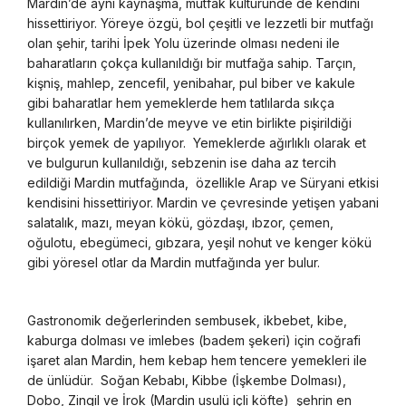
Mardin’de aynı kaynaşma, mutfak kültüründe de kendini
hissettiriyor. Yöreye özgü, bol çeşitli ve lezzetli bir mutfağı
olan şehir, tarihi İpek Yolu üzerinde olması nedeni ile
baharatların çokça kullanıldığı bir mutfağa sahip. Tarçın,
kişniş, mahlep, zencefil, yenibahar, pul biber ve kakule
gibi baharatlar hem yemeklerde hem tatlılarda sıkça
kullanılırken, Mardin’de meyve ve etin birlikte pişirildiği
birçok yemek de yapılıyor. Yemeklerde ağırlıklı olarak et
ve bulgurun kullanıldığı, sebzenin ise daha az tercih
edildiği Mardin mutfağında, özellikle Arap ve Süryani etkisi
kendisini hissettiriyor. Mardin ve çevresinde yetişen yabani
salatalık, mazı, meyan kökü, gözdaşı, ıbzor, çemen,
oğulotu, ebegümeci, gıbzara, yeşil nohut ve kenger kökü
gibi yöresel otlar da Mardin mutfağında yer bulur.
Gastronomik değerlerinden sembusek, ikbebet, kibe,
kaburga dolması ve imlebes (badem şekeri) için coğrafi
işaret alan Mardin, hem kebap hem tencere yemekleri ile
de ünlüdür. Soğan Kebabı, Kibbe (İşkembe Dolması),
Dobo, Zingil ve İrok (Mardin usulü içli köfte) şehrin en