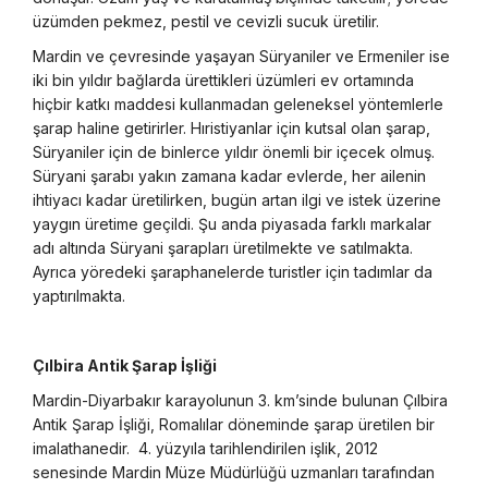
üzümden pekmez, pestil ve cevizli sucuk üretilir.
Mardin ve çevresinde yaşayan Süryaniler ve Ermeniler ise
iki bin yıldır bağlarda ürettikleri üzümleri ev ortamında
hiçbir katkı maddesi kullanmadan geleneksel yöntemlerle
şarap haline getirirler. Hıristiyanlar için kutsal olan şarap,
Süryaniler için de binlerce yıldır önemli bir içecek olmuş.
Süryani şarabı yakın zamana kadar evlerde, her ailenin
ihtiyacı kadar üretilirken, bugün artan ilgi ve istek üzerine
yaygın üretime geçildi. Şu anda piyasada farklı markalar
adı altında Süryani şarapları üretilmekte ve satılmakta.
Ayrıca yöredeki şaraphanelerde turistler için tadımlar da
yaptırılmakta.
Çılbira Antik Şarap İşliği
Mardin-Diyarbakır karayolunun 3. km’sinde bulunan Çılbira
Antik Şarap İşliği, Romalılar döneminde şarap üretilen bir
imalathanedir. 4. yüzyıla tarihlendirilen işlik, 2012
senesinde Mardin Müze Müdürlüğü uzmanları tarafından