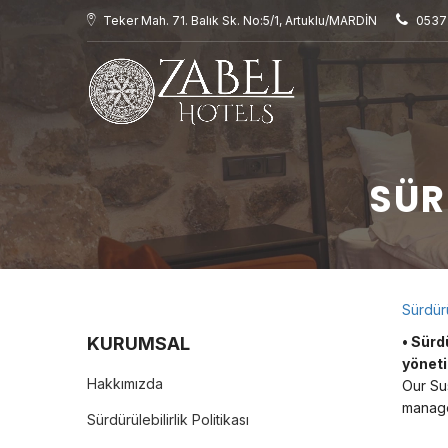
Teker Mah. 71. Balık Sk. No:5/1, Artuklu/MARDİN
0537 
SÜR
Sürdürü
KURUMSAL
• Sürd
yöneti
Hakkımızda
Our Sus
manage
Sürdürülebilirlik Politikası