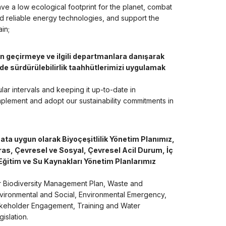
ave a low ecological footprint for the planet, combat
and reliable energy technologies, and support the
in;
den geçirmeye ve ilgili departmanlara danışarak
nde sürdürülebilirlik taahhütlerimizi uygulamak
lar intervals and keeping it up-to-date in
mplement and adopt our sustainability commitments in
ata uygun olarak Biyoçeşitlilik Yönetim Planımız,
iras, Çevresel ve Sosyal, Çevresel Acil Durum, İç
 Eğitim ve Su Kaynakları Yönetim Planlarımız
 our Biodiversity Management Plan, Waste and
Environmental and Social, Environmental Emergency,
takeholder Engagement, Training and Water
islation.