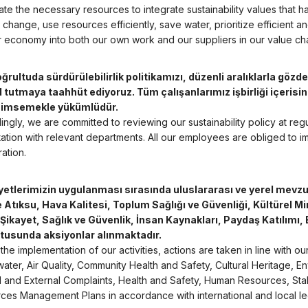
te the necessary resources to integrate sustainability values that h
 change, use resources efficiently, save water, prioritize efficient 
ar economy into both our own work and our suppliers in our value cha
oğrultuda sürdürülebilirlik politikamızı, düzenli aralıklarla göz
 tutmaya taahhüt ediyoruz. Tüm çalışanlarımız işbirliği içerisi
nimsemekle yükümlüdür.
ngly, we are committed to reviewing our sustainability policy at regu
tation with relevant departments. All our employees are obliged to i
ation.
iyetlerimizin uygulanması sırasında uluslararası ve yerel mevzu
e Atıksu, Hava Kalitesi, Toplum Sağlığı ve Güvenliği, Kültürel M
 Şikayet, Sağlık ve Güvenlik, İnsan Kaynakları, Paydaş Katılımı,
tusunda aksiyonlar alınmaktadır.
the implementation of our activities, actions are taken in line with
ater, Air Quality, Community Health and Safety, Cultural Heritage, 
al and External Complaints, Health and Safety, Human Resources, S
ces Management Plans in accordance with international and local leg