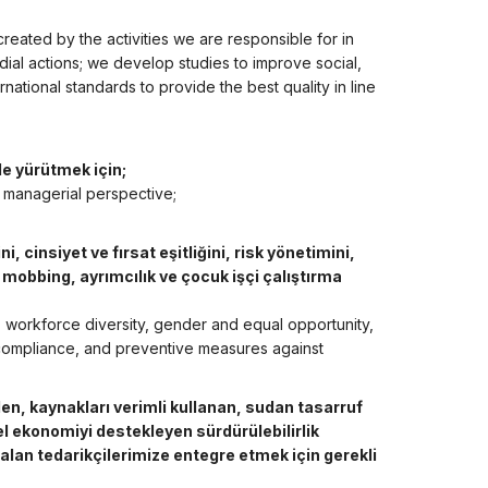
created by the activities we are responsible for in
dial actions; we develop studies to improve social,
tional standards to provide the best quality in line
lde yürütmek için;
d managerial perspective;
ni, cinsiyet ve fırsat eşitliğini, risk yönetimini,
t, mobbing, ayrımcılık ve çocuk işçi çalıştırma
s, workforce diversity, gender and equal opportunity,
compliance, and preventive measures against
eden, kaynakları verimli kullanan, sudan tasarruf
sel ekonomiyi destekleyen sürdürülebilirlik
alan tedarikçilerimize entegre etmek için gerekli