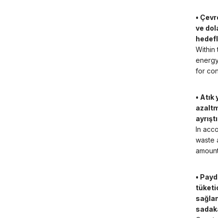
• Çevr
ve dol
hedefl
Within
energy
for co
• Atık
azaltm
ayrışt
In acc
waste a
amount
• Payd
tüketi
sağlam
sadaka