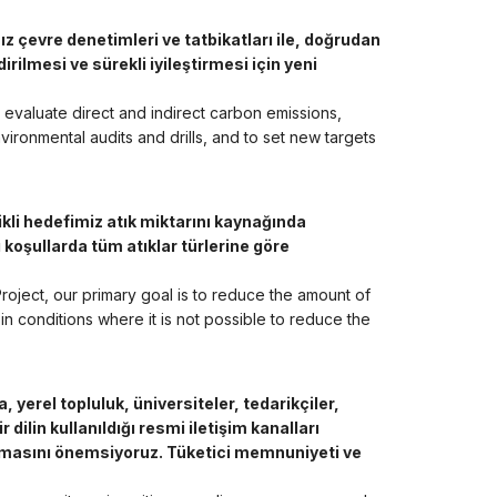
 çevre denetimleri ve tatbikatları ile, doğrudan
rilmesi ve sürekli iyileştirmesi için yeni
 evaluate direct and indirect carbon emissions,
ronmental audits and drills, and to set new targets
ikli hedefimiz atık miktarını kaynağında
 koşullarda tüm atıklar türlerine göre
ject, our primary goal is to reduce the amount of
in conditions where it is not possible to reduce the
 yerel topluluk, üniversiteler, tedarikçiler,
 dilin kullanıldığı resmi iletişim kanalları
ılmasını önemsiyoruz. Tüketici memnuniyeti ve