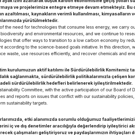
 ayak izini azaltarak düşük karbon ekonomisine geçiş yolları sun
rmaya ve projelerimize entegre etmeye devam etmekteyiz. Bu 
rın azaltılması, kaynakların verimli kullanılması, kimyasalların 
mlarımızda yürütülmektedir.
of the need for technologies that consume less energy, we carry ou
, biodiversity and environmental resources, and we continue to resea
logies that offer ways to transition to a low carbon economy by r
nt according to the science-based goals initiative. In this direction,
uce waste, use resources efficiently, and recover chemicals and ener
tim kurulumuzun aktif katılımı ile Sürdürülebilirlik Komitemiz ta
dalık sağlanmakta, sürdürülebilirlik politikalarımızla çelişen k
adeli sürdürülebilirlik hedefleri belirlenerek iyileştirilmektedir.
tainability Committee, with the active participation of our Board of 
s and reports on issues that conflict with our sustainability policie
rm sustainability targets.
rlarımızda, etki alanımızda sorumlu olduğumuz faaliyetlerimizi
erini iç ve dış denetimler aracılığıyla değerlendirip iyileştirici 
tirecek çalışmaları geliştiriyoruz ve paydaşlarımızın ihtiyaçları 