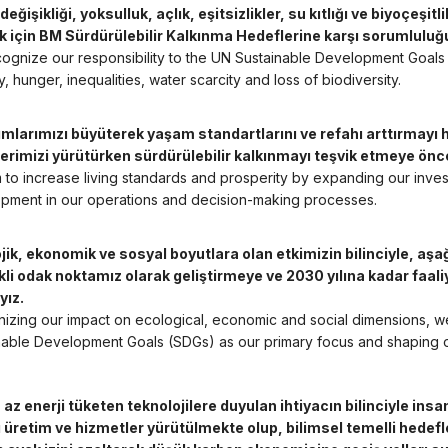
 değişikliği, yoksulluk, açlık, eşitsizlikler, su kıtlığı ve biyoçeşi
 için BM Sürdürülebilir Kalkınma Hedeflerine karşı sorumlulu
ognize our responsibility to the UN Sustainable Development Goals 
, hunger, inequalities, water scarcity and loss of biodiversity.
rımlarımızı büyüterek yaşam standartlarını ve refahı arttırmayı 
erimizi yürütürken sürdürülebilir kalkınmayı teşvik etmeye önce
 to increase living standards and prosperity by expanding our inves
pment in our operations and decision-making processes.
ojik, ekonomik ve sosyal boyutlara olan etkimizin bilinciyle, aş
kli odak noktamız olarak geliştirmeye ve 2030 yılına kadar faal
yız.
izing our impact on ecological, economic and social dimensions, w
nable Development Goals (SDGs) as our primary focus and shaping ou
 az enerji tüketen teknolojilere duyulan ihtiyacın bilinciyle insa
ı üretim ve hizmetler yürütülmekte olup, bilimsel temelli hedefl