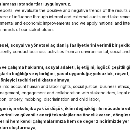
slararası standartları uyguluyoruz.
reports, we evaluate the positive and negative trends of the results 
here of influence through internal and external audits and take reme
nmental and economic improvements and we apply national and interna
he needs of our stakeholders.
esel, sosyal ve yönetsel açıdan iş faaliyetlerini verimli bir şeki
ciently conduct business activities from an environmental, social an
 ve çalışma haklarını, sosyal adaleti, iş etiğini, işgücü çeşitliliği
larla bağlılığı ve iş birliğini, yasal uygunluğu; yolsuzluk, rüşve
ı önleyici tedbirleri dikkate almaya;
 into account human and labor rights, social justice, business ethic
anagement, engagement and collaboration with stakeholders, legal 
ion, bribery, mobbing, discrimination and child labor;
gen için ekolojik ayak izi düşük, iklim değişikliği ile mücadele 
verimli ve güvenilir enerji teknolojilerine öncelik veren, döngü
erini hem kendi çalışmalarımıza hem de değer zincirimizde yer 
ları oluşturmaya;