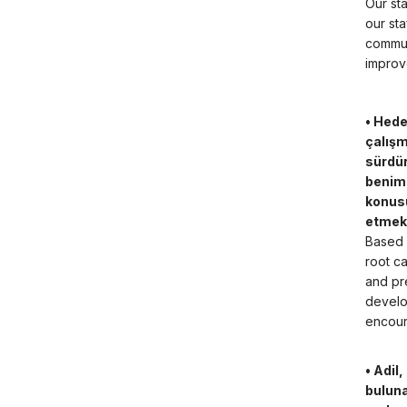
Our st
our st
commun
improv
• Hede
çalışm
sürdür
benims
konusu
etmek
Based 
root ca
and pr
develop
encour
• Adil
buluna