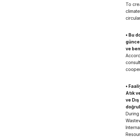
To crea
climate
circul
• Bu d
güncel
ve be
Accordi
consul
cooper
• Faal
Atık v
ve Dış
doğrul
During 
Wastew
Intern
Resour