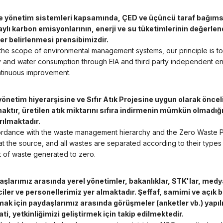
e yönetim sistemleri kapsamında, ÇED ve üçüncü taraf bağımsız
aylı karbon emisyonlarının, enerji ve su tüketimlerinin değerlendi
er belirlenmesi prensibimizdir.
 the scope of environmental management systems, our principle is to
 and water consumption through EIA and third party independent envi
ntinuous improvement.
 yönetim hiyerarşisine ve Sıfır Atık Projesine uygun olarak öncel
aktır, üretilen atık miktarını sıfıra indirmenin mümkün olmadığı
ırılmaktadır.
ordance with the waste management hierarchy and the Zero Waste Pro
t the source, and all wastes are separated according to their types 
 of waste generated to zero.
aşlarımız arasında yerel yönetimler, bakanlıklar, STK'lar, medya,
ciler ve personellerimiz yer almaktadır. Şeffaf, samimi ve açık bir
ak için paydaşlarımız arasında görüşmeler (anketler vb.) yap
ti, yetkinliğimizi geliştirmek için takip edilmektedir.