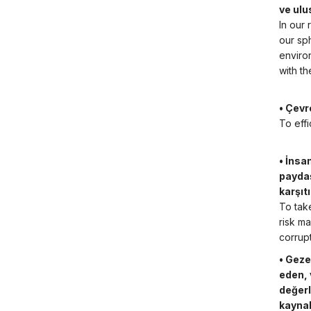
ve ulu
In our 
our sp
enviro
with t
• Çevr
To effi
• İnsan
paydaş
karşıt
To take
risk m
corrupt
• Geze
eden, 
değerl
kaynak