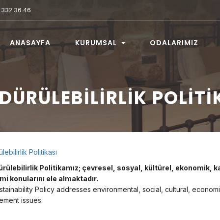
332 36 46
ANASAYFA
KURUMSAL
ODALARIMIZ
DÜRÜLEBILIRLIK POLITI
lebilirlik Politikası
ürülebilirlik Politikamız; çevresel, sosyal, kültürel, ekonomik, kal
mi konularını ele almaktadır.
tainability Policy addresses environmental, social, cultural, economic,
ment issues.