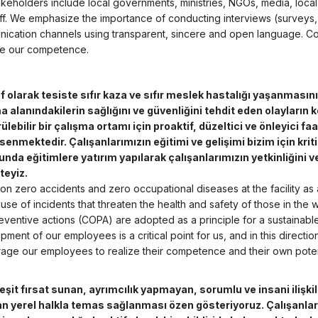
akeholders include local governments, ministries, NGOs, media, local
aff. We emphasize the importance of conducting interviews (surveys,
ication channels using transparent, sincere and open language. Con
e our competence.
f olarak tesiste sıfır kaza ve sıfır meslek hastalığı yaşanması
a alanındakilerin sağlığını ve güvenliğini tehdit eden olayların
ülebilir bir çalışma ortamı için proaktif, düzeltici ve önleyici fa
enmektedir. Çalışanlarımızın eğitimi ve gelişimi bizim için kritik
nda eğitimlere yatırım yapılarak çalışanlarımızın yetkinliğini ve
teyiz.
on zero accidents and zero occupational diseases at the facility as
use of incidents that threaten the health and safety of those in the
eventive actions (COPA) are adopted as a principle for a sustainabl
ment of our employees is a critical point for us, and in this direction
age our employees to realize their competence and their own poten
, eşit fırsat sunan, ayrımcılık yapmayan, sorumlu ve insani ilişk
n yerel halkla temas sağlanması özen gösteriyoruz. Çalışanlarım