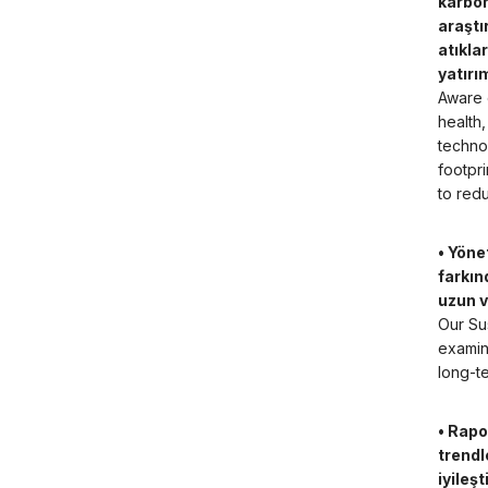
karbon
araştı
atıkla
yatırı
Aware 
health
techno
footpri
to red
• Yöne
farkın
uzun v
Our Sus
examine
long-te
• Rapo
trendl
iyileş