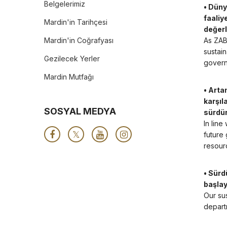
Belgelerimiz
• Düny
faaliy
Mardin'in Tarihçesi
değerl
Mardin'in Coğrafyası
As ZAB
sustain
Gezilecek Yerler
govern
Mardin Mutfağı
• Arta
karşıl
SOSYAL MEDYA
sürdür
In lin
future
resourc
• Sürd
başlay
Our sus
depart