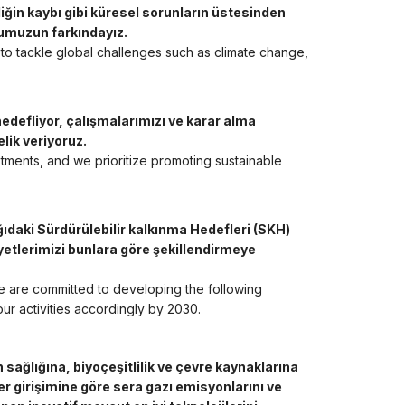
tliliğin kaybı gibi küresel sorunların üstesinden
ğumuzun farkındayız.
to tackle global challenges such as climate change,
hedefliyor, çalışmalarımızı ve karar alma
lik veriyoruz.
tments, and we prioritize promoting sustainable
ağıdaki Sürdürülebilir kalkınma Hedefleri (SKH)
iyetlerimizi bunlara göre şekillendirmeye
e are committed to developing the following
r activities accordingly by 2030.
n sağlığına, biyoçeşitlilik ve çevre kaynaklarına
er girişimine göre sera gazı emisyonlarını ve