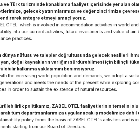
a ve Türk turizminde konaklama faaliyet içerisinde yer alan ola
etlerimize, gelecek yatırımlarımıza ve değer zincirimize çevre
endirerek entegre etmeyi amaçlıyoruz.
EL OTEL, which is involved in accommodation activities in world and 
ability into our current activities, future investments and value chai
ance practices.
n dünya nüfusu ve talepler doğrultusunda gelecek nesilleri ih
ayan, doğal kaynakların varlığını sürdürebilmesi için bilinçli tük
ülebilir kalkınma yaklaşımını benimsiyoruz.
e with the increasing world population and demands, we adopt a sus
 generations and meets the needs of the present while exploring c
es in order to sustain the existence of natural resources.
ürülebilirlik politikamız, ZABEL OTEL faaliyetlerinin temelini
arak tüm departmanlarımıza uygulanacak iş modelimize dahil 
tainability policy forms the basis of ZABEL OTEL's activities and is 
ments starting from our Board of Directors.