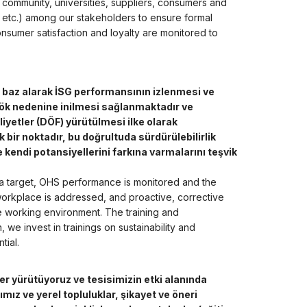
 community, universities, suppliers, consumers and
 etc.) among our stakeholders to ensure formal
sumer satisfaction and loyalty are monitored to
nı baz alarak İSG performansının izlenmesi ve
 kök nedenine inilmesi sağlanmaktadır ve
aliyetler (DÖF) yürütülmesi ilke olarak
 bir noktadır, bu doğrultuda sürdürülebilirlik
 kendi potansiyellerini farkına varmalarını teşvik
 a target, OHS performance is monitored and the
 workplace is addressed, and proactive, corrective
e working environment. The training and
, we invest in trainings on sustainability and
tial.
iler yürütüyoruz ve tesisimizin etki alanında
ız ve yerel topluluklar, şikayet ve öneri