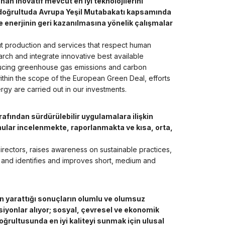
an inovatif mevcut en iyi teknolojilerini
doğrultuda Avrupa Yeşil Mutabakatı kapsamında
ve enerjinin geri kazanılmasına yönelik çalışmalar
t production and services that respect human
rch and integrate innovative best available
educing greenhouse gas emissions and carbon
 within the scope of the European Green Deal, efforts
gy are carried out in our investments.
rafından sürdürülebilir uygulamalara ilişkin
onular incelenmekte, raporlanmakta ve kısa, orta,
Directors, raises awareness on sustainable practices,
s, and identifies and improves short, medium and
n yarattığı sonuçların olumlu ve olumsuz
aksiyonlar alıyor; sosyal, çevresel ve ekonomik
doğrultusunda en iyi kaliteyi sunmak için ulusal