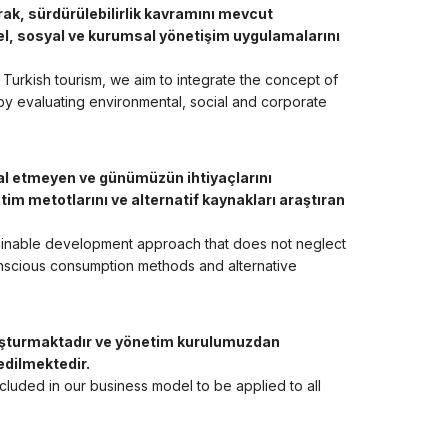
rak, sürdürülebilirlik kavramını mevcut
sel, sosyal ve kurumsal yönetişim uygulamalarını
Turkish tourism, we aim to integrate the concept of
n by evaluating environmental, social and corporate
mal etmeyen ve günümüzün ihtiyaçlarını
etim metotlarını ve alternatif kaynakları araştıran
tainable development approach that does not neglect
onscious consumption methods and alternative
 oluşturmaktadır ve yönetim kurulumuzdan
edilmektedir.
included in our business model to be applied to all