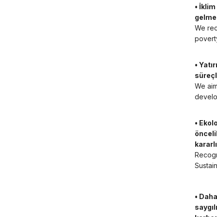
• İklim
gelmek
We rec
poverty
• Yatı
süreçl
We aim
develo
• Ekol
önceli
kararlı
Recogn
Sustai
• Daha
saygıl